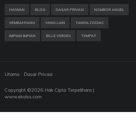
HAIWAN
BLOG
DASAR PRIVASI
NOMBOR ANGEL
SEMBAHYANG
YANG LAIN
TANDA ZODIAC
IMPIAN IMPIAN
BILLE VERSES
TEMPAT
Utama
Dasar Privasi
Copyright ©
2026 Hak Cipta Terpelihara |
www.ekolss.com