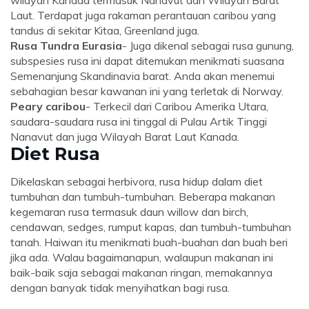
wilayah Kanada termasuk Nanavut dan Wilayah Barat
Laut. Terdapat juga rakaman perantauan caribou yang
tandus di sekitar Kitaa, Greenland juga.
Rusa Tundra Eurasia
- Juga dikenal sebagai rusa gunung,
subspesies rusa ini dapat ditemukan menikmati suasana
Semenanjung Skandinavia barat. Anda akan menemui
sebahagian besar kawanan ini yang terletak di Norway.
Peary caribou
- Terkecil dari Caribou Amerika Utara,
saudara-saudara rusa ini tinggal di Pulau Artik Tinggi
Nanavut dan juga Wilayah Barat Laut Kanada.
Diet Rusa
Dikelaskan sebagai herbivora, rusa hidup dalam diet
tumbuhan dan tumbuh-tumbuhan. Beberapa makanan
kegemaran rusa termasuk daun willow dan birch,
cendawan, sedges, rumput kapas, dan tumbuh-tumbuhan
tanah. Haiwan itu menikmati buah-buahan dan buah beri
jika ada. Walau bagaimanapun, walaupun makanan ini
baik-baik saja sebagai makanan ringan, memakannya
dengan banyak tidak menyihatkan bagi rusa.