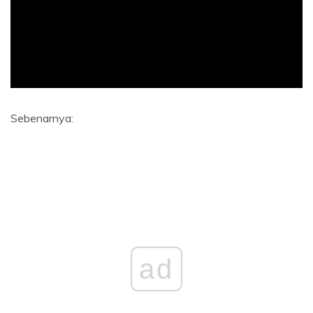
ad
Sebenarnya:
ad