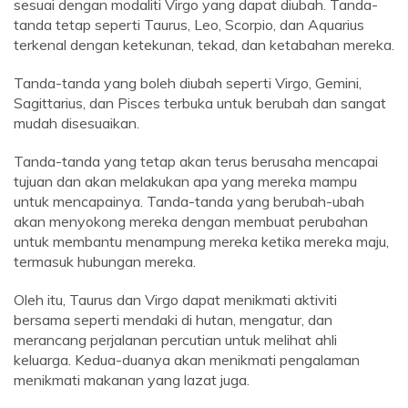
sesuai dengan modaliti Virgo yang dapat diubah. Tanda-
tanda tetap seperti Taurus, Leo, Scorpio, dan Aquarius
terkenal dengan ketekunan, tekad, dan ketabahan mereka.
Tanda-tanda yang boleh diubah seperti Virgo, Gemini,
Sagittarius, dan Pisces terbuka untuk berubah dan sangat
mudah disesuaikan.
Tanda-tanda yang tetap akan terus berusaha mencapai
tujuan dan akan melakukan apa yang mereka mampu
untuk mencapainya. Tanda-tanda yang berubah-ubah
akan menyokong mereka dengan membuat perubahan
untuk membantu menampung mereka ketika mereka maju,
termasuk hubungan mereka.
Oleh itu, Taurus dan Virgo dapat menikmati aktiviti
bersama seperti mendaki di hutan, mengatur, dan
merancang perjalanan percutian untuk melihat ahli
keluarga. Kedua-duanya akan menikmati pengalaman
menikmati makanan yang lazat juga.