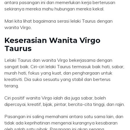
antara pasangan ini dan memerlukan kerja berterusan
sekiranya mereka mahu hubungan mereka kekal.
Mari kita lihat bagaimana serasi lelaki Taurus dengan
wanita Virgo.
Keserasian Wanita Virgo
Taurus
Lelaki Taurus dan wanita Virgo bekerjasama dengan
sangat baik. Ciri-ciri lelaki Taurus termasuk baik hati, sabar,
murah hati, fokus yang kuat, dan penghargaan untuk
kreativiti. Dia suka sesuatu yang stabil dan berterus
terang.
Ciri positif wanita Virgo ialah dia juga sabar, boleh
dipercayai, kreatif, bijak, pintar, bercita-cita tinggi, dan rajin.
Pasangan ini saling memahami antara satu sama lain, dan
tidak ada keprihatinan mengenai kurangnya kesabaran
oleh salah satu pihak. Pasangan ini akan senang