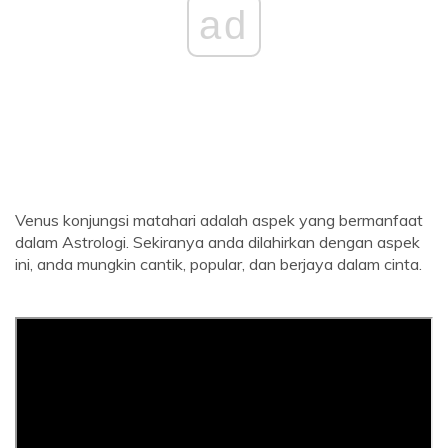
ad
Venus konjungsi matahari adalah aspek yang bermanfaat
dalam Astrologi. Sekiranya anda dilahirkan dengan aspek
ini, anda mungkin cantik, popular, dan berjaya dalam cinta.