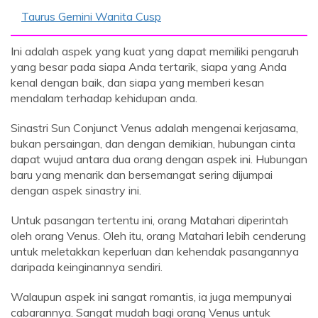
Taurus Gemini Wanita Cusp
Ini adalah aspek yang kuat yang dapat memiliki pengaruh
yang besar pada siapa Anda tertarik, siapa yang Anda
kenal dengan baik, dan siapa yang memberi kesan
mendalam terhadap kehidupan anda.
Sinastri Sun Conjunct Venus adalah mengenai kerjasama,
bukan persaingan, dan dengan demikian, hubungan cinta
dapat wujud antara dua orang dengan aspek ini. Hubungan
baru yang menarik dan bersemangat sering dijumpai
dengan aspek sinastry ini.
Untuk pasangan tertentu ini, orang Matahari diperintah
oleh orang Venus. Oleh itu, orang Matahari lebih cenderung
untuk meletakkan keperluan dan kehendak pasangannya
daripada keinginannya sendiri.
Walaupun aspek ini sangat romantis, ia juga mempunyai
cabarannya. Sangat mudah bagi orang Venus untuk