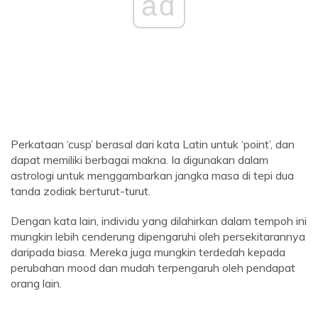
ad
Perkataan ‘cusp’ berasal dari kata Latin untuk ‘point’, dan
dapat memiliki berbagai makna. Ia digunakan dalam
astrologi untuk menggambarkan jangka masa di tepi dua
tanda zodiak berturut-turut.
Dengan kata lain, individu yang dilahirkan dalam tempoh ini
mungkin lebih cenderung dipengaruhi oleh persekitarannya
daripada biasa. Mereka juga mungkin terdedah kepada
perubahan mood dan mudah terpengaruh oleh pendapat
orang lain.