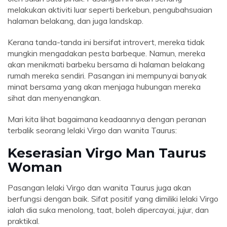
melakukan aktiviti luar seperti berkebun, pengubahsuaian
halaman belakang, dan juga landskap.
Kerana tanda-tanda ini bersifat introvert, mereka tidak
mungkin mengadakan pesta barbeque. Namun, mereka
akan menikmati barbeku bersama di halaman belakang
rumah mereka sendiri. Pasangan ini mempunyai banyak
minat bersama yang akan menjaga hubungan mereka
sihat dan menyenangkan.
Mari kita lihat bagaimana keadaannya dengan peranan
terbalik seorang lelaki Virgo dan wanita Taurus:
Keserasian Virgo Man Taurus
Woman
Pasangan lelaki Virgo dan wanita Taurus juga akan
berfungsi dengan baik. Sifat positif yang dimiliki lelaki Virgo
ialah dia suka menolong, taat, boleh dipercayai, jujur, dan
praktikal.