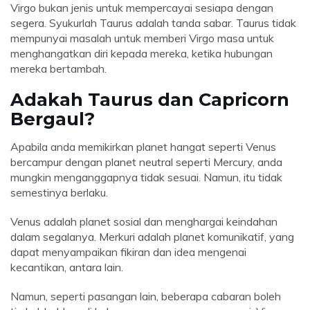
Virgo bukan jenis untuk mempercayai sesiapa dengan
segera. Syukurlah Taurus adalah tanda sabar. Taurus tidak
mempunyai masalah untuk memberi Virgo masa untuk
menghangatkan diri kepada mereka, ketika hubungan
mereka bertambah.
Adakah Taurus dan Capricorn
Bergaul?
Apabila anda memikirkan planet hangat seperti Venus
bercampur dengan planet neutral seperti Mercury, anda
mungkin menganggapnya tidak sesuai. Namun, itu tidak
semestinya berlaku.
Venus adalah planet sosial dan menghargai keindahan
dalam segalanya. Merkuri adalah planet komunikatif, yang
dapat menyampaikan fikiran dan idea mengenai
kecantikan, antara lain.
Namun, seperti pasangan lain, beberapa cabaran boleh