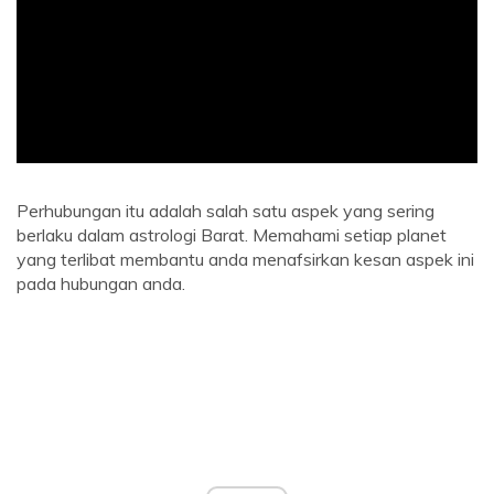
ad
Perhubungan itu adalah salah satu aspek yang sering
berlaku dalam astrologi Barat. Memahami setiap planet
yang terlibat membantu anda menafsirkan kesan aspek ini
pada hubungan anda.