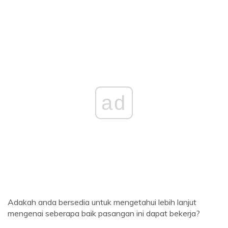
ad
Adakah anda bersedia untuk mengetahui lebih lanjut
mengenai seberapa baik pasangan ini dapat bekerja?