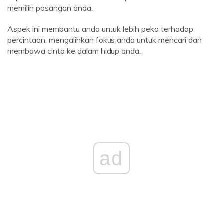
memilih pasangan anda.
Aspek ini membantu anda untuk lebih peka terhadap
percintaan, mengalihkan fokus anda untuk mencari dan
membawa cinta ke dalam hidup anda.
ad