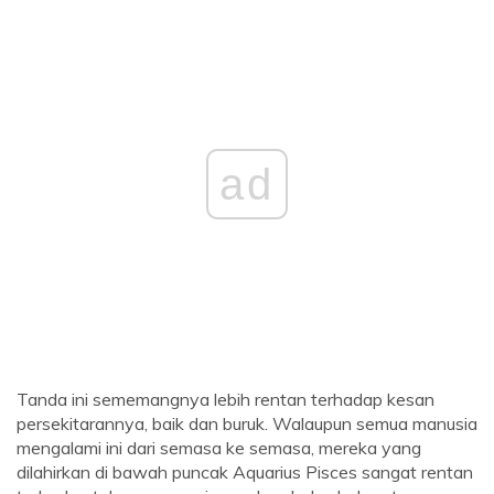
ad
Tanda ini sememangnya lebih rentan terhadap kesan
persekitarannya, baik dan buruk. Walaupun semua manusia
mengalami ini dari semasa ke semasa, mereka yang
dilahirkan di bawah puncak Aquarius Pisces sangat rentan