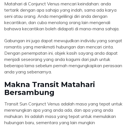
Matahari di Conjunct Venus mencari keindahan: anda
tertarik dengan apa sahaja yang indah, sama ada karya
seni atau orang. Anda mengelilingi diri anda dengan
kecantikan, dan cuba menolong orang lain mengenali
bahawa kecantikan boleh didapati di mana-mana sahaja.
Gabungan ini juga dapat mewujudkan individu yang sangat
romantis yang menikmati hubungan dan mencari cinta.
Dengan penempatan ini, objek kasih sayang anda dapat
menjadi seseorang yang anda kagumi dari jauh untuk
beberapa lama sebelum pernah mengungkapkan perasaan
anda yang sebenarnya.
Makna Transit Matahari
Bersambung
Transit Sun Conjunct Venus adalah masa yang tepat untuk
merenungkan apa yang anda ada, dan apa yang anda
mahukan. Ini adalah masa yang tepat untuk memulakan
hubungan baru, sementara yang lain mungkin