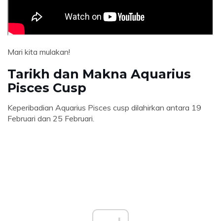
Mari kita mulakan!
Tarikh dan Makna Aquarius
Pisces Cusp
Keperibadian Aquarius Pisces cusp dilahirkan antara 19
Februari dan 25 Februari.