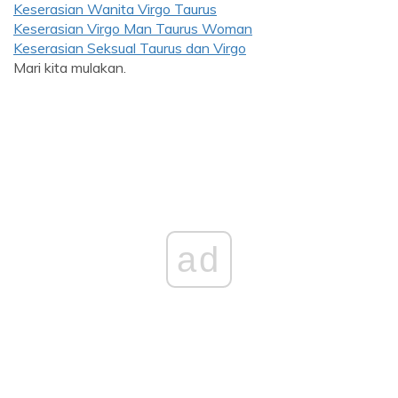
Keserasian Wanita Virgo Taurus
Keserasian Virgo Man Taurus Woman
Keserasian Seksual Taurus dan Virgo
Mari kita mulakan.
ad