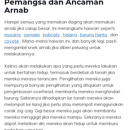
Pemangsa dan Ancaman
Arnab
Hampir semua yang memakan daging akan memakan
arnab jika cukup besar. Ini merangkumi haiwan seperti
musang
,
serigala
,
bobcats
,
helang
,
burung hantu
, dan
coyote
. Mana-mana haiwan ini, dan banyak lagi, pasti
mengambil snek arnab jika diberi peluang untuk
melakukannya.
Kelinci akan melakukan apa yang perlu mereka lakukan
untuk bertahan hidup, termasuk berdebar di tanah jika
mereka merasa terancam. Penglihatan mereka juga
mempunyai banyak penglihatan yang ditujukan untuk
pengimbasan overhead, membantu mereka menghindari
burung. Sekiranya dihadapkan ke tanah mereka akan
melompat ke liang jika perlu atau melompat menggunakan
corak zig-zag. Gigi besar mereka juga akan membantu
mereka menggigit jika mereka mampu. Sekiranya mereka
dapat melarikan diri, mereka akan hidup untuk memburu
pada hari yang lain.