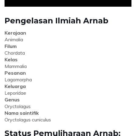
Pengelasan Ilmiah Arnab
Kerajaan
Animalia
Filum
Chordata
Kelas
Mammalia
Pesanan
Lagomorpha
Keluarga
Leporidae
Genus
Oryctolagus
Nama saintifik
Oryctolagus cuniculus
Status Pemuliharaan Arnab: