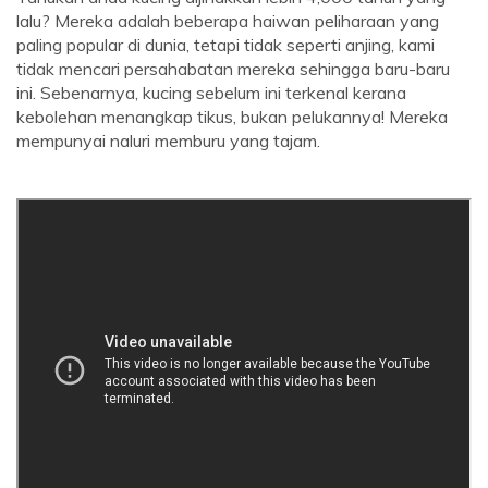
lalu? Mereka adalah beberapa haiwan peliharaan yang
paling popular di dunia, tetapi tidak seperti anjing, kami
tidak mencari persahabatan mereka sehingga baru-baru
ini. Sebenarnya, kucing sebelum ini terkenal kerana
kebolehan menangkap tikus, bukan pelukannya! Mereka
mempunyai naluri memburu yang tajam.