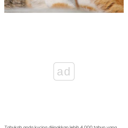
ad
Tahukah anda kucing dijinakkan lebih 4,000 tahun yang