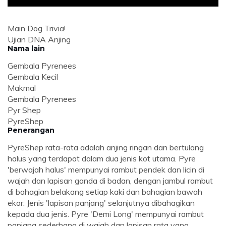
Main Dog Trivia!
Ujian DNA Anjing
Nama lain
Gembala Pyrenees
Gembala Kecil
Makmal
Gembala Pyrenees
Pyr Shep
PyreShep
Penerangan
PyreShep rata-rata adalah anjing ringan dan bertulang
halus yang terdapat dalam dua jenis kot utama. Pyre
'berwajah halus' mempunyai rambut pendek dan licin di
wajah dan lapisan ganda di badan, dengan jambul rambut
di bahagian belakang setiap kaki dan bahagian bawah
ekor. Jenis 'lapisan panjang' selanjutnya dibahagikan
kepada dua jenis. Pyre 'Demi Long' mempunyai rambut
panjang sederhana di wajah dan lapisan rata yang