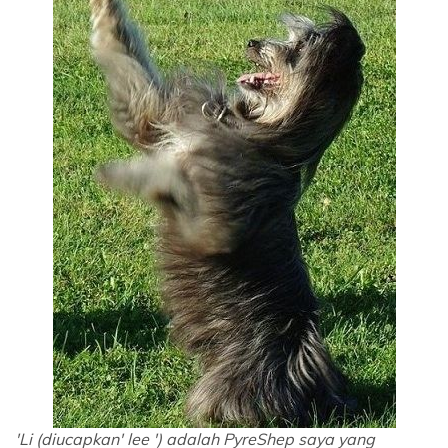
'Li (diucapkan' lee ') adalah PyreShep saya yang