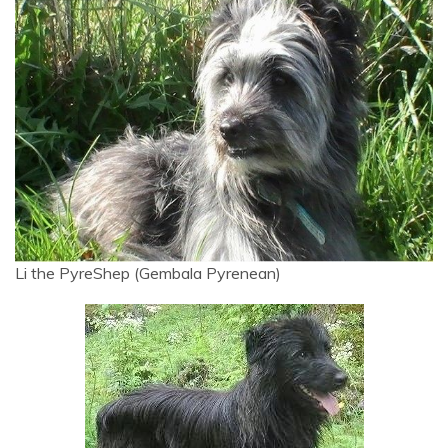
Li the PyreShep (Gembala Pyrenean)