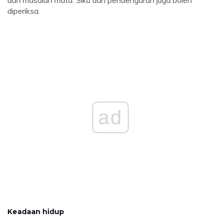
dan masalah mata. Siku dan pendengaran juga boleh
diperiksa.
ad
Keadaan hidup