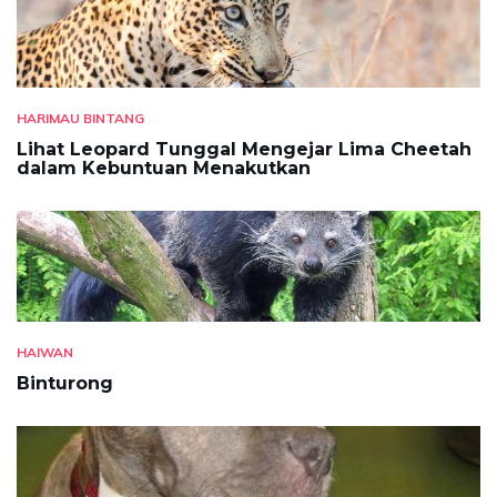
HARIMAU BINTANG
Lihat Leopard Tunggal Mengejar Lima Cheetah
dalam Kebuntuan Menakutkan
HAIWAN
Binturong