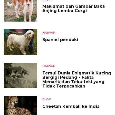
Maklumat dan Gambar Baka
Anjing Lembu Corgi
HAIWAN
Spaniel pendaki
HAIWAN
Temui Dunia Enigmatik Kucing
Bergigi Pedang - Fakta
Menarik dan Teka-teki yang
Tidak Terpecahkan
BLOG
Cheetah Kembali ke India